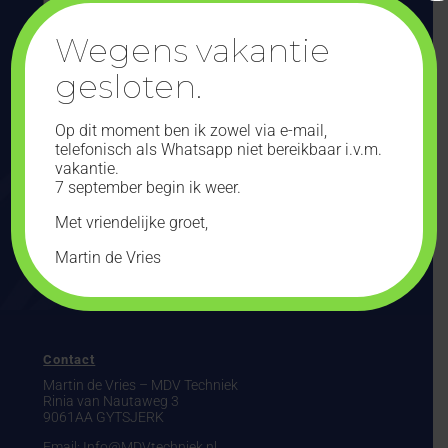
Accukabels op maat gemaakt in opdracht van
Mooney’s
Wegens vakantie
Aircooled Electrics
.
gesloten.
Deze vinden hun weg in een mooie en totaal
gerestaureerde kever uit 1963.
Op dit moment ben ik zowel via e-mail,
telefonisch als Whatsapp niet bereikbaar i.v.m.
vakantie.
Accu kabels
7 september begin ik weer.
VW aircooled
Met vriendelijke groet,
Kever
Martin de Vries
Contact
Martin de Vries – MDV Techniek
Rinia van Nautaweg 3
9061AA GYTSJERK
Email: Info@MDVtechniek.nl