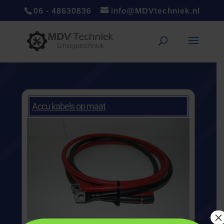
06 - 48630836
info@MDVtechniek.nl
Accu kabels op maat
×