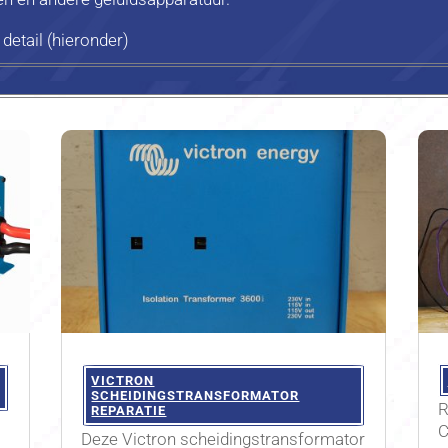
detail (hieronder)
VICTRON
SCHEIDINGSTRANSFORMATOR
R
REPARATIE
C
Deze Victron scheidingstransformator