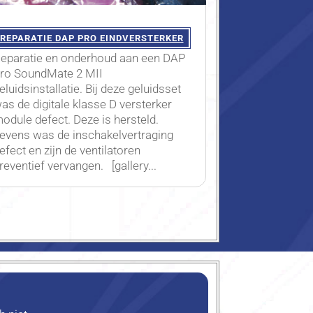
REPARATIE DAP PRO EINDVERSTERKER
eparatie en onderhoud aan een DAP
ro SoundMate 2 MII
eluidsinstallatie. Bij deze geluidsset
as de digitale klasse D versterker
odule defect. Deze is hersteld.
evens was de inschakelvertraging
efect en zijn de ventilatoren
reventief vervangen. [gallery...