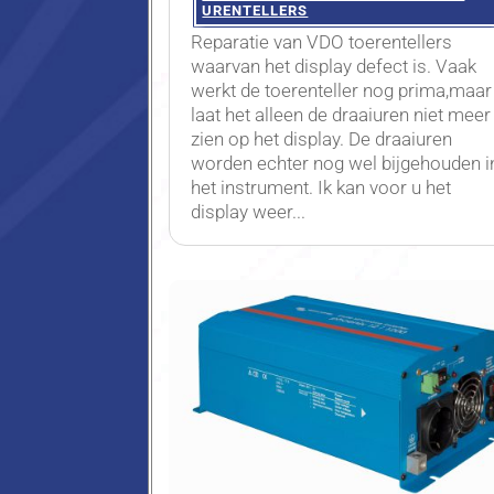
URENTELLERS
Reparatie van VDO toerentellers
waarvan het display defect is. Vaak
werkt de toerenteller nog prima,maar
laat het alleen de draaiuren niet meer
zien op het display. De draaiuren
worden echter nog wel bijgehouden i
het instrument. Ik kan voor u het
display weer...