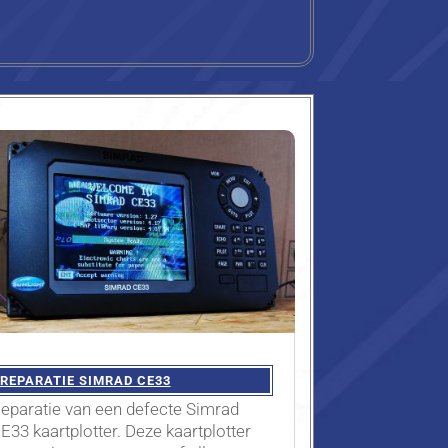
REPARATIE SIMRAD CE33
eparatie van een defecte Simrad
E33 kaartplotter. Deze kaartplotter