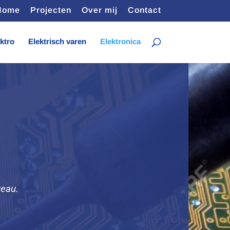
Home
Projecten
Over mij
Contact
ktro
Elektrisch varen
Elektronica
veau.