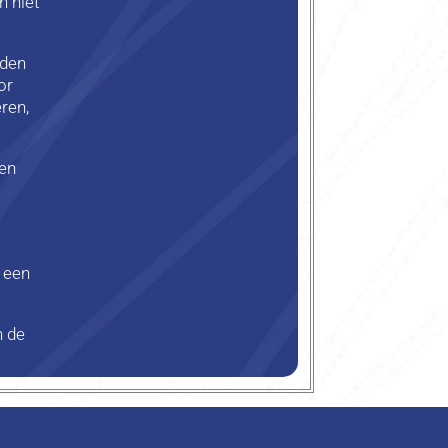
h niet
rden
or
ren,
 en
 een
n de