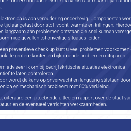
ntief onderhoud aan elektronica klinkt raar maar blijkt dat toc
n.
lektronica is aan veroudering onderhevig. Componenten wo
e tijd aangetast door stof, vocht, warmte en trillingen. Hierdo
n langzaam aan problemen ontstaan die snel kunnen vererge
 sommige gevallen tot onveilige situaties leiden.
een preventieve check-up kunt u veel problemen voorkomen
ook de grotere kosten en bijkomende problemen uitsparen.
m adviseer ik om bij bedrijfskritische situaties elektronica
ntief te laten controleren.
oor wordt de kans op onverwacht en langdurig stilstaan door
ronica en mechanisch probleem met 80% verkleind.
jgt uiteraard een uitgebreide uitleg en rapport over de staat va
atuur en de eventueel verrichten werkzaamheden.