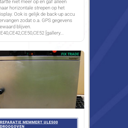
tartte niet meer op en gaf alleen
aar horizontale strepen op het
isplay. Ook is gelijk de back-up accu
ervangen zodat o.a. GPS gegevens
ewaard blijven.
E40,CE42,CE50,CE52 [gallery...
REPARATIE MEMMERT ULE500
DROOGOVEN