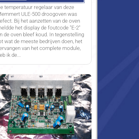
e temperatuur regelaar van deze
emmert ULE-500 droogoven was
efect. Bij het aanzetten van de oven
eldde het display de foutcode "E-2"
n de oven bleef koud. In tegenstelling
ot wat de meeste bedrijven doen, het
ervangen van het complete module,
eb ik de...