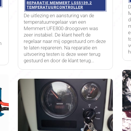
REPARATIE MEMMERT LS55139.2
D
TEMPERATUURCONTROLLER
M
De uitlezing en aansturing van de
d
temperatuurregelaar van een
m
Memmert UFE800 droogoven was
e
zeer instabiel. De klant heeft de
t
regelaar naar mij opgestuurd om deze
n
v
te laten repareren. Na reparatie en
h
uitvoering testen is deze weer terug
gestuurd en door de klant terug...