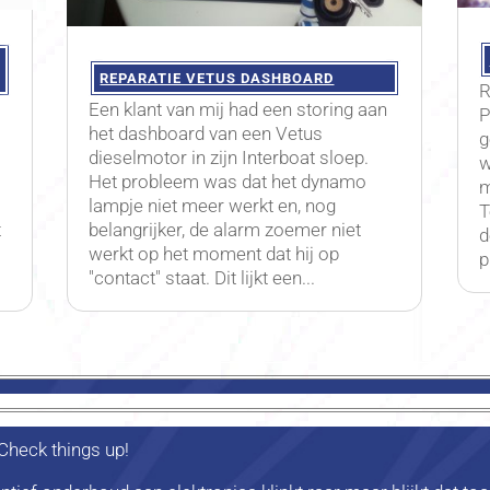
REPARATIE VETUS DASHBOARD
R
Een klant van mij had een storing aan
P
het dashboard van een Vetus
g
dieselmotor in zijn Interboat sloep.
w
Het probleem was dat het dynamo
m
lampje niet meer werkt en, nog
T
t
belangrijker, de alarm zoemer niet
d
werkt op het moment dat hij op
p
"contact" staat. Dit lijkt een...
 Check things up!