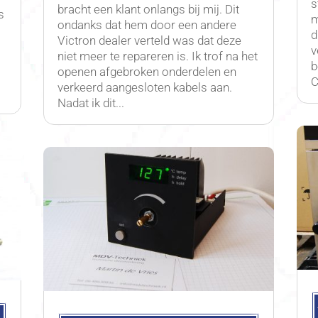
s
bracht een klant onlangs bij mij. Dit
s
m
ondanks dat hem door een andere
d
Victron dealer verteld was dat deze
a
v
niet meer te repareren is. Ik trof na het
b
openen afgebroken onderdelen en
C
verkeerd aangesloten kabels aan.
Nadat ik dit...