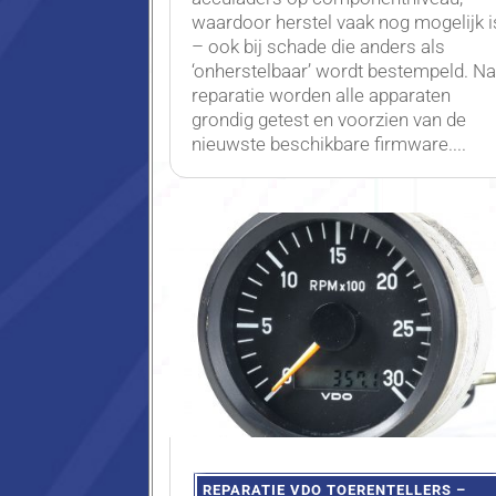
waardoor herstel vaak nog mogelijk i
– ook bij schade die anders als
‘onherstelbaar’ wordt bestempeld. N
reparatie worden alle apparaten
grondig getest en voorzien van de
nieuwste beschikbare firmware....
REPARATIE VDO TOERENTELLERS –