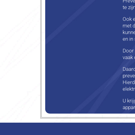
Preve
te zij
Ook e
met d
kunne
en in
Door 
vaak 
Daaro
preve
Hierd
elekt
U kri
appar