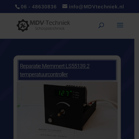
06 - 48630836
info@MDVtechniek.nl
Reparatie Memmert LS55139.2
temperatuurcontroller