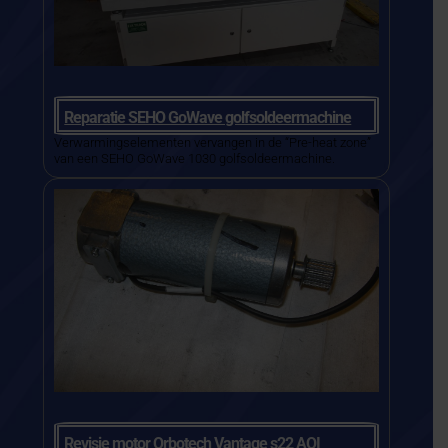
Reparatie SEHO GoWave golfsoldeermachine
Verwarmingselementen vervangen in de “Pre-heat zone”
van een SEHO GoWave 1030 golfsoldeermachine.
Revisie motor Orbotech Vantage s22 AOI