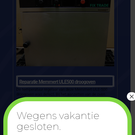
Reparatie Memmert ULE500 droogoven
De temperatuur regelaar van deze Memmert ULE-500
×
droogoven was defect. Bij het aanzetten van de oven
meldde het display de foutcode “E-2” en de oven bleef
koud. In tegenstelling tot wat de meeste bedrijven doen,
het vervangen van het complete module, heb...
Wegens vakantie
gesloten.