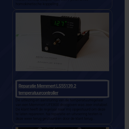
homokinetische koppeling....
Reparatie Memmert LS55139.2
temperatuurcontroller
De uitlezing en aansturing van de temperatuurregelaar
van een Memmert UFE800 droogoven was zeer instabiel.
De klant heeft de regelaar naar mij opgestuurd om deze
te laten repareren. Na reparatie en uitvoering testen is
deze weer terug gestuurd en door de klant terug...