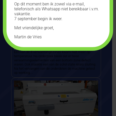
Op dit moment ben ik zowel via e-mail,
telefonisch als Whatsapp niet bereikbaar i.v.m.
vakantie.
7 september begin ik weer.
Met vriendelijke groet,
Martin de Vries
Reparatie en onderhoud DIMA SMRO 0506
Passaat Reflow-oven
Eén van de 8 verwarmingszones kwam niet meer op
temperatuur. Na onderzoek bleek dat er twee
verwarmingselementen van een bottom-zone defect
waren. Ook maakte een van de solid-state relais sluiting.
Na het vervangen van de onderdelen de machine getest
op werking....