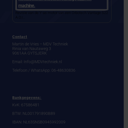
machine.
Revisie van de Y-as motor van een Orbotech Vantage S22
A.O.I...
Contact
Martin de Vries – MDV Techniek
Rinia van Nautaweg 3
9061AA GYTSJERK
Email: Info@MDVtechniek.nl
Telefoon / WhatsApp:
06-48630836
Bankgegevens:
KvK: 67586481
BTW: NL001791890B89
IBAN: NL63SNSB0945992009