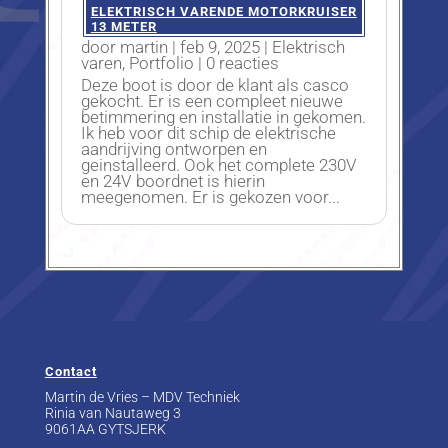
ELEKTRISCH VARENDE MOTORKRUISER
13 METER
door
martin
|
feb 9, 2025
|
Elektrisch
varen
,
Portfolio
| 0 reacties
Deze boot is door de klant als casco
gekocht. Er is een compleet nieuwe
betimmering en installatie in gekomen.
Ik heb voor dit schip de elektrische
aandrijving ontworpen en
geinstalleerd. Ook het complete 230V
en 24V boordnet is hierin
meegenomen. Er is gekozen voor...
Contact
Martin de Vries – MDV Techniek
Rinia van Nautaweg 3
9061AA GYTSJERK