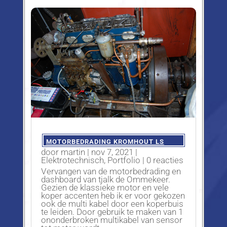
MOTORBEDRADING KROMHOUT LS
door
martin
|
nov 7, 2021
|
Elektrotechnisch
,
Portfolio
| 0 reacties
Vervangen van de motorbedrading en
dashboard van tjalk de Ommekeer.
Gezien de klassieke motor en vele
koper accenten heb ik er voor gekozen
ook de multi kabel door een koperbuis
te leiden. Door gebruik te maken van 1
ononderbroken multikabel van sensor