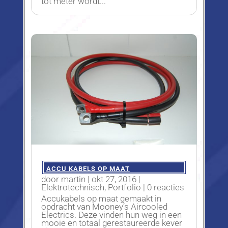
tot meter wordt...
ACCU KABELS OP MAAT
door
martin
|
okt 27, 2016
|
Elektrotechnisch
,
Portfolio
| 0 reacties
Accukabels op maat gemaakt in
opdracht van Mooney’s Aircooled
Electrics. Deze vinden hun weg in een
mooie en totaal gerestaureerde kever