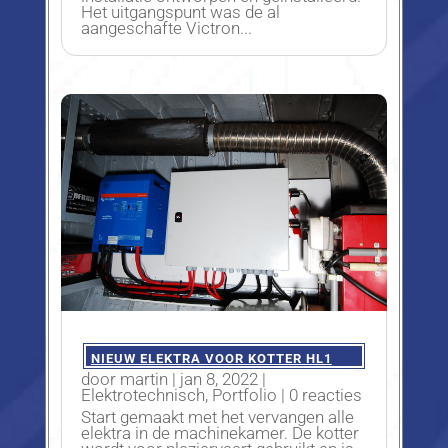
Het uitgangspunt was de al
aangeschafte Victron...
NIEUW ELEKTRA VOOR KOTTER HL1
door
martin
|
jan 8, 2022
|
Elektrotechnisch
,
Portfolio
| 0 reacties
Start gemaakt met het vervangen alle
elektra in de machinekamer. De kotter