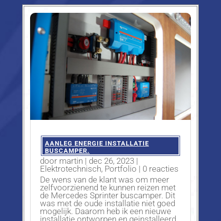
AANLEG ENERGIE INSTALLATIE
BUSCAMPER.
door
martin
|
dec 26, 2023
|
Elektrotechnisch
,
Portfolio
| 0 reacties
De wens van de klant was om meer
zelfvoorzienend te kunnen reizen met
de Mercedes Sprinter buscamper. Dit
was met de oude installatie niet goed
mogelijk. Daarom heb ik een nieuwe
installatie ontworpen en geinstalleerd.