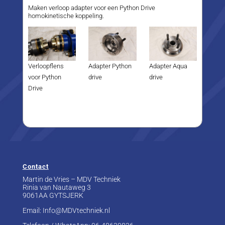
Maken verloop adapter voor een Python Drive
homokinetische koppeling.
Verloopflens
Adapter Python
Adapter Aqua
voor Python
drive
drive
Drive
Contact
Martin de Vries – MDV Techniek
Rinia van Nautaweg 3
9061AA GYTSJERK
Email: Info@MDVtechniek.nl