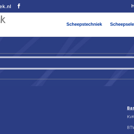
ek.nl
Scheepstechniek
Scheepsele
Ba
KvK
BT