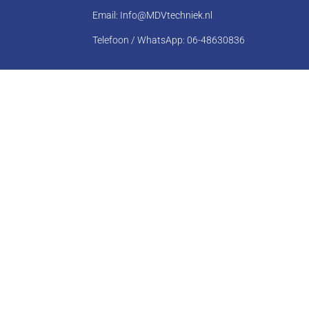
Email: Info@MDVtechniek.nl
Telefoon / WhatsApp:
06-48630836