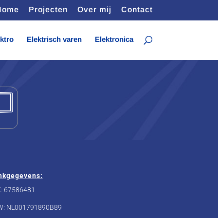
Home
Projecten
Over mij
Contact
ktro
Elektrisch varen
Elektronica
nkgegevens:
: 67586481
W: NL001791890B89