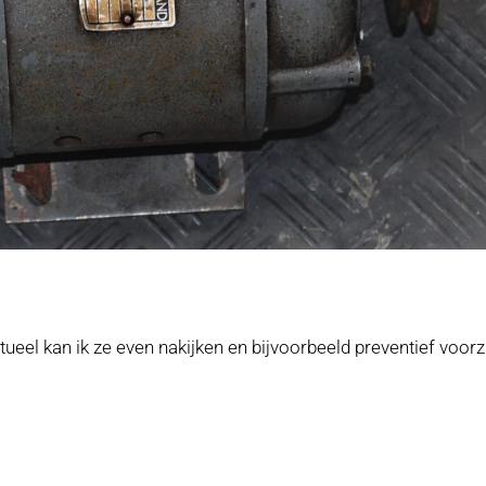
ueel kan ik ze even nakijken en bijvoorbeeld preventief voorz