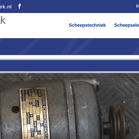
ek.nl
Scheepstechniek
Scheepsele