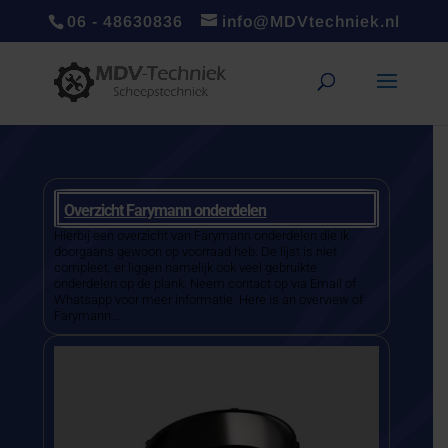
06 - 48630836
info@MDVtechniek.nl
Overzicht Farymann onderdelen
Hierbij een overzicht van Farymann onderdelen die ik
doorgaans gewoon op voorraad heb. De lijst is niet
compleet, er liggen namelijk ook veel gebruikte
onderdelen op de plank. Neem contact op via Email of
Whatsapp voor meer informatie. Here is an overview of
Farymann...