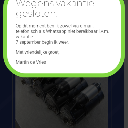
Wegens vakantie
gesloten.
Gereviseerde waterpomp Cummins KTA19
Gereviseerde originele Cummins KTA19 waterpomp.
Hierbij is de originele revisieset van Cummins gebruikt en
Op dit moment ben ik zowel via e-mail,
zijn o.a. de lagers, afdichtingen en keramische seal
telefonisch als Whatsapp niet bereikbaar i.v.m.
vervangen. 1 stuks op voorraad! Ter overname
vakantie.
beschikbaar. Cummins K19 KTA19 QSK19...
7 september begin ik weer.
Met vriendelijke groet,
Martin de Vries