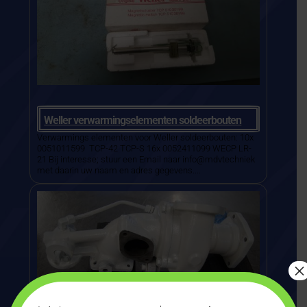
Weller verwarmingselementen soldeerbouten
Verwarmings elementen voor Weller soldeerbouten: 10x
0051011599 TCP-42 TCP-S 16x 0052411099 WECP LR-
21 Bij interesse; stuur een Email naar info@mdvtechniek
met daarin uw naam en adres gegevens....
×