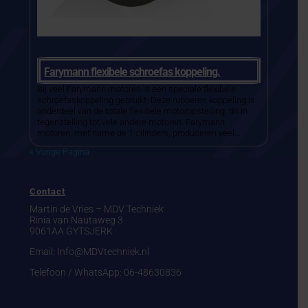
Farymann flexibele schroefas koppeling.
Bij veel Farymann motoren is een speciale flexibele
schroefaskoppeling gebruikt. Deze rubberen koppeling is
onderdeel van de totale flexibele motoropstelling, dit in
tegenstelling tot vele andere motoren. Farymann
motoren, met name de 1 cilinders, produceren veel...
« Vorige Pagina
Contact
Martin de Vries – MDV Techniek
Rinia van Nautaweg 3
9061AA GYTSJERK
Email: Info@MDVtechniek.nl
Telefoon / WhatsApp:
06-48630836