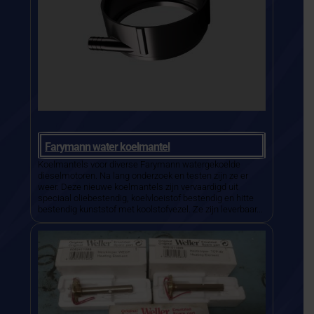
Farymann water koelmantel
Koelmantels voor diverse Farymann watergekoelde
dieselmotoren. Na lang onderzoek en testen zijn ze er
weer. Deze nieuwe koelmantels zijn vervaardigd uit
speciaal oliebestendig, koelvloeistof bestendig en hitte
bestendig kunststof met koolstofvezel. Ze zijn leverbaar...