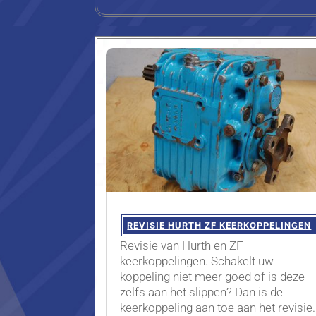
REVISIE HURTH ZF KEERKOPPELINGEN
Revisie van Hurth en ZF
keerkoppelingen. Schakelt uw
koppeling niet meer goed of is deze
zelfs aan het slippen? Dan is de
keerkoppeling aan toe aan het revisie.