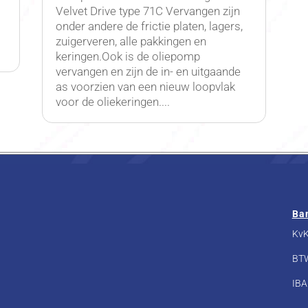
Velvet Drive type 71C Vervangen zijn
onder andere de frictie platen, lagers,
zuigerveren, alle pakkingen en
keringen.Ook is de oliepomp
vervangen en zijn de in- en uitgaande
as voorzien van een nieuw loopvlak
voor de oliekeringen....
Ba
KvK
BT
IBA