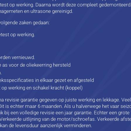
etest op werking. Daarna wordt deze compleet gedemonteerd
nagemeten en ultrasone gereinigd.
e volgende zaken gedaan:
test op werking.
worden vernieuwd.
e as voor de oliekeerring hersteld
.
ksspecificaties in elkaar gezet en afgesteld
 op werking en schakel kracht (koppel)
na revisie garantie gegeven op juiste werking en lekkage. Vee
t is echter maar 6 maanden. Als u halverwege het vaar seizo
 bij een volledige revisie een jaar garantie. Echter een grot
Verkeerde uitlijning van de motor/schroefas. Verkeerde afste
kan de levensduur aanzienlijk verminderen.