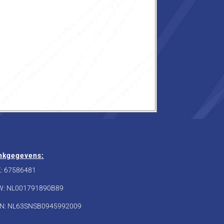
nkgegevens:
: 67586481
W: NL001791890B89
N: NL63SNSB0945992009