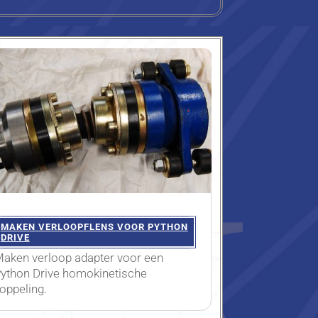
MAKEN VERLOOPFLENS VOOR PYTHON
DRIVE
aken verloop adapter voor een
ython Drive homokinetische
oppeling.