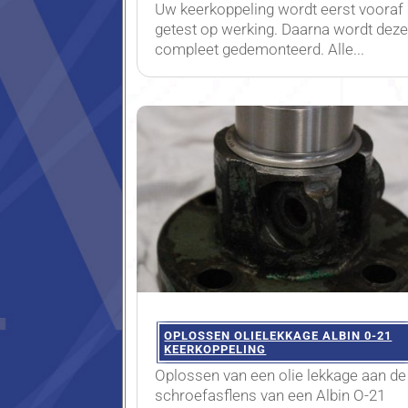
Uw keerkoppeling wordt eerst vooraf
getest op werking. Daarna wordt dez
compleet gedemonteerd. Alle...
OPLOSSEN OLIELEKKAGE ALBIN 0-21
KEERKOPPELING
Oplossen van een olie lekkage aan de
schroefasflens van een Albin O-21