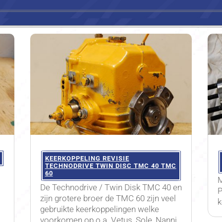
KEERKOPPELING REVISIE
TECHNODRIVE TWIN DISC TMC 40 TMC
60
M
De Technodrive / Twin Disk TMC 40 en
P
zijn grotere broer de TMC 60 zijn veel
k
gebruikte keerkoppelingen welke
voorkomen op o.a. Vetus, Sole, Nanni