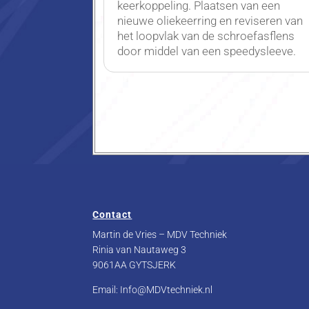
keerkoppeling. Plaatsen van een
nieuwe oliekeerring en reviseren van
het loopvlak van de schroefasflens
door middel van een speedysleeve.
Contact
Martin de Vries – MDV Techniek
Rinia van Nautaweg 3
9061AA GYTSJERK
Email: Info@MDVtechniek.nl